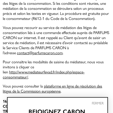
des litiges de la consommation. Si les conditions sont réunies, une
médiation de la consommation se déroulera selon un processus
précis et selon les textes en vigueur. La procédure est gratuite pour
le consommateur (R612-1 du Code de la Consommation).
Vous pouvez recourir au service de médiation des litiges de
consommation liés à une commande effectuée auprès de PARFUMS
CARON sur internet. Il est rappelé au Client qu’avant de saisir un
service de médiation, il est nécessaire d’avoir contacté au préalable
le Service Clients de PARFUMS CARON à
l’adresse
contact@parfumscaron.com
.
Pour connaître les modalités de saisine du médiateur, nous vous
invitons à cliquer ce
lien
http://www.mediateurfevad.fr/index.php/espace-
consommateur/
.
Vous pouvez consulter la
plateforme en ligne de résolution des
litiges de la Commission européenne
.
16.QUELLE EST LA LOI APPLICABLE À NOS
FERMER
CONDITIONS GÉNÉRALES DE VENTE ? QUEL EST LE
REJOIGNEZ CARON
TRIBUNAL COMPÉTENT ?