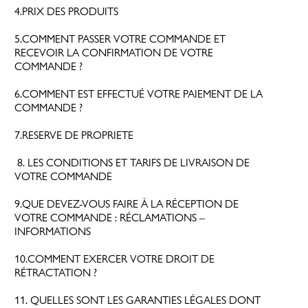
4.PRIX DES PRODUITS
Parfums Mixtes
Familles olfactives
5.COMMENT PASSER VOTRE COMMANDE ET
Vibes
RECEVOIR LA CONFIRMATION DE VOTRE
COMMANDE ?
Services
6.COMMENT EST EFFECTUÉ VOTRE PAIEMENT DE LA
KIT DÉCOUVERTE 5X2ML
Personnaliser son flacon
COMMANDE ?
ACTUALITÉS
Découvrir son parfum Signature
7.RESERVE DE PROPRIETE
Sélectionner son format Découverte
Retrouver l'expérience CARON
8. LES CONDITIONS ET TARIFS DE LIVRAISON DE
VOTRE COMMANDE
POUDRES
LA PERSONNALISATION
9.QUE DEVEZ-VOUS FAIRE À LA RÉCEPTION DE
NOUVEAU
VOTRE COMMANDE : RÉCLAMATIONS –
INFORMATIONS
10.COMMENT EXERCER VOTRE DROIT DE
RÉTRACTATION ?
COFFRET DÉCOUVERTE 5X5ML
11. QUELLES SONT LES GARANTIES LÉGALES DONT