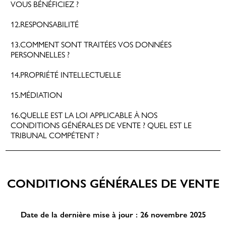
VOUS BÉNÉFICIEZ ?
12.RESPONSABILITÉ
ATMAH
13.COMMENT SONT TRAITÉES VOS DONNÉES
PERSONNELLES ?
CORPS & BAIN
COFFRET DÉCOUVERTE 5X5ML
NOUVEAU
14.PROPRIÉTÉ INTELLECTUELLE
15.MÉDIATION
16.QUELLE EST LA LOI APPLICABLE À NOS
CONDITIONS GÉNÉRALES DE VENTE ? QUEL EST LE
TRIBUNAL COMPÉTENT ?
CONDITIONS GÉNÉRALES DE VENTE
LA LIGNE POUR UN HOMME
Date de la dernière mise à jour : 26 novembre 2025
L'AMOUR QUI DURE